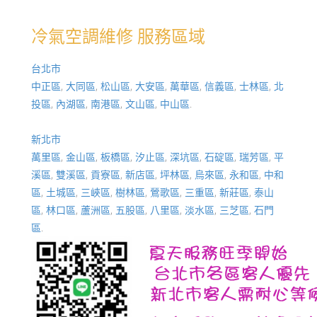
冷氣空調維修 服務區域
台北市
中正區
,
大同區
,
松山區
,
大安區
,
萬華區
,
信義區
,
士林區
,
北
投區
,
內湖區
,
南港區
,
文山區
,
中山區
.
新北市
萬里區
,
金山區
,
板橋區
,
汐止區
,
深坑區
,
石碇區
,
瑞芳區
,
平
溪區
,
雙溪區
,
貢寮區
,
新店區
,
坪林區
,
烏來區
,
永和區
,
中和
區
,
土城區
,
三峽區
,
樹林區
,
鶯歌區
,
三重區
,
新莊區
,
泰山
區
,
林口區
,
蘆洲區
,
五股區
,
八里區
,
淡水區
,
三芝區
,
石門
區
.