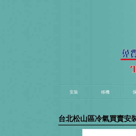
安裝
移機
台北松山區冷氣買賣安裝、