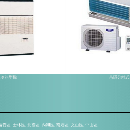
水冷箱型機
吊隱分離式
信義區
,
士林區
,
北投區
,
內湖區
,
南港區
,
文山區
,
中山區
.