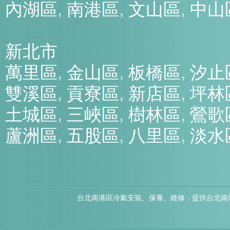
內湖區
,
南港區
,
文山區
,
中山
新北市
萬里區
,
金山區
,
板橋區
,
汐止
雙溪區
,
貢寮區
,
新店區
,
坪林
土城區
,
三峽區
,
樹林區
,
鶯歌
蘆洲區
,
五股區
,
八里區
,
淡水
台北南港區冷氣安裝、保養、維修，提供台北南港區冷