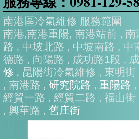
服務專線：0981-129-5
南港區冷氣維修 服務範圍
南港,南港重陽, 南港站前 , 
路 , 中坡北路 , 中坡南路 , 中
德路 , 向陽路 , 成功路1段 , 
修
, 昆陽街冷氣維修 , 東明街 ,
, 南港路 ,
研究院路
,
重陽路
,
經貿一路 , 經貿二路 , 福山街 ,
, 興華路 ,
舊庄街