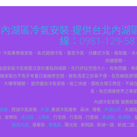
內湖區冷氣安裝-提供台北內湖
線：0981-129-5
，冷氣專業級安裝，各式變頻冷氣、窗型冷氣、分離式冷氣、箱型機、冰水機、送
快速服務。
每個安裝冷氣需要注意的重點與細節，先行評估空間大小、有無西曬，再
外機安裝也不馬乎考量日後維修空間，避免清潔之拆裝不便，包含線路(銅
、大樓等機關， 提供優良冷氣安裝，施工快速、價格合理又熱忱，不論
見，為空調維修界之專
內湖冷氣安裝 服務範
安裝
, 西湖冷氣安裝 ,
大湖
,東湖冷氣維修 , 葫洲 , 港墘 ,
大湖山莊
, 大湖街
 , 安興街 ,
成功路
,
江南街
, 行忠路 , 行善路 , 行愛路 ,
東湖路
,
金湖路
, 
堤頂大道
, 港華街 ,
港墘路
, 陽光街 , 新明路 , 新湖一路 , 新湖二路 