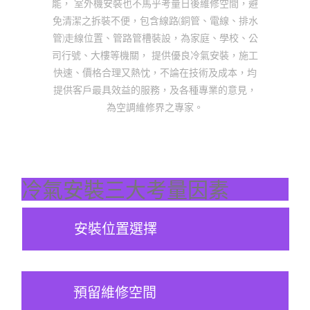
能， 室外機安裝也不馬乎考量日後維修空間，避
免清潔之拆裝不便，包含線路(銅管、電線、排水
管)走線位置、管路管槽裝設，為家庭、學校、公
司行號、大樓等機關， 提供優良冷氣安裝，施工
快速、價格合理又熱忱，不論在技術及成本，均
提供客戶最具效益的服務，及各種專業的意見，
為空調維修界之專家。
冷氣安裝三大考量因素
安裝位置選擇
預留維修空間