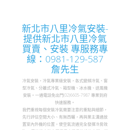
新北市八里冷氣安裝-
提供新北市八里冷氣
買賣、安裝 專服務專
線：0981-129-587
詹先生
冷氣安裝，冷氣專業級安裝，各式變頻冷氣、窗
型冷氣、分離式冷氣、箱型機、冰水機、送風機
安裝。一通電話免出門(02)6605-7987 專業到府
快速服務。
我們重視每個安裝冷氣需要注意的重點與細節，
先行評估空間大小、有無西曬，再與業主溝通放
置室內外機的位置，使空氣流通完全發揮冷房效