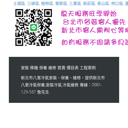
土城區
,
三峽區
,
樹林區
,
鶯歌區
,
三重區
,
新莊區
,
泰山區
,
林口區
,
安裝
移機
保養
維修
買賣
價目表
工程案例
新北市八里冷氣安裝、保養、維修，提供新北市
八里冷氣保養,安裝冷氣,冷氣維修 專線：0981-
129-587 詹先生