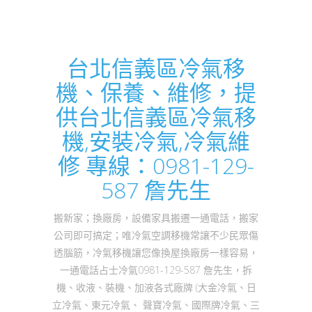
台北信義區冷氣移
機、保養、維修，提
供台北信義區冷氣移
機,安裝冷氣,冷氣維
修 專線：0981-129-
587 詹先生
搬新家；換廠房，設備家具搬遷一通電話，搬家
公司即可搞定；唯冷氣空調移機常讓不少民眾傷
透腦筋，冷氣移機讓您像換屋換廠房一樣容易，
一通電話占士冷氣0981-129-587 詹先生，拆
機、收液、裝機、加液各式廠牌 (大金冷氣、日
立冷氣、東元冷氣、 聲寶冷氣、國際牌冷氣、三