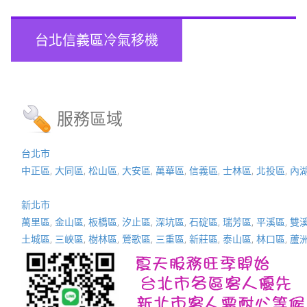
台北信義區冷氣移機
服務區域
台北市
中正區
,
大同區
,
松山區
,
大安區
,
萬華區
,
信義區
,
士林區
,
北投區
,
內
新北市
萬里區
,
金山區
,
板橋區
,
汐止區
,
深坑區
,
石碇區
,
瑞芳區
,
平溪區
,
雙
土城區
,
三峽區
,
樹林區
,
鶯歌區
,
三重區
,
新莊區
,
泰山區
,
林口區
,
蘆