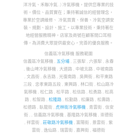
洋冷氣、禾聯冷氣...) 冷氣移機，提供您專業的技
術，價位、品質實在；秉持著誠信的經營理念，
專業於空調維修、 冷氣買賣、保養、冷氣空調安
裝、規劃、設計、施工。以專業技術，秉持著在
地經營服務精神，店家及商號在顧客間口耳相
傳，為消費大眾提供最安心，完善的優良服務。
信義區冷氣移機 服務範圍
信義區冷氣移機 ,
五分埔
, 三張犁 , 六張犁 , 永春
, 後山埤冷氣移機 , 大道路 , 中坡北路 , 中坡南路
, 文昌街 , 永吉路 , 光復南路 , 吳興街 , 和平東路
三段 , 忠孝東路五段 , 東興路 , 林口街 , 松山路冷
氣移機 , 松仁路 , 松平路 , 松信路 , 松勇路 , 松高
路 , 松智路 ,
松隆路
, 松勤路 , 松廉路 , 松壽路 ,
松德路 , 臥龍街 ,
虎林街冷氣移機
, 青雲街 , 信安
街 , , 信義路冷氣移機 , 基隆路冷氣移機 , 崇德街
, 祥雲街 ,
莊敬路冷氣移機
, 富陽街 , 景雲街 , 紫
雲街 , 逸仙路 , 瑞雲街 , 嘉興街 , 福德街