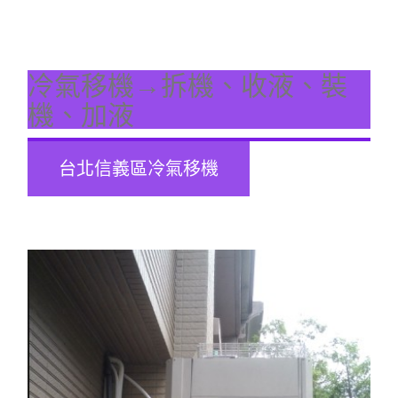
冷氣移機→拆機、收液、裝
機、加液
台北信義區冷氣移機