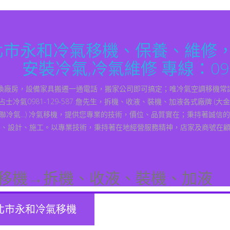
北市永和冷氣移機、保養、維修，
安裝冷氣,冷氣維修 專線：0981
換廠房，設備家具搬遷一通電話，搬家公司即可搞定；唯冷氣空調移機常
占士冷氣0981-129-587 詹先生，拆機、收液、裝機、加液各式廠牌 
聯冷氣...) 冷氣移機，提供您專業的技術，價位、品質實在；秉持著誠
劃、設計、施工。以專業技術，秉持著在地經營服務精神，店家及商號在
移機→拆機、收液、裝機、加液
北市永和冷氣移機